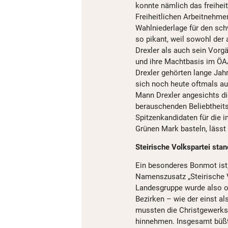
konnte nämlich das freihei
Freiheitlichen Arbeitnehme
Wahlniederlage für den sc
so pikant, weil sowohl de
Drexler als auch sein Vorg
und ihre Machtbasis im ÖA
Drexler gehörten lange Jah
sich noch heute oftmals auf
Mann Drexler angesichts di
berauschenden Beliebtheit
Spitzenkandidaten für die 
Grünen Mark basteln, lässt 
Steirische Volkspartei sta
Ein besonderes Bonmot ist
Namenszusatz „Steirische V
Landesgruppe wurde also of
Bezirken – wie der einst 
mussten die Christgewerks
hinnehmen. Insgesamt büßt