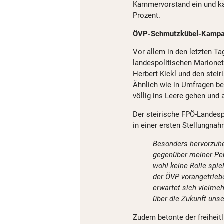
Kammervorstand ein und ka
Prozent.
ÖVP-Schmutzkübel-Kampagn
Vor allem in den letzten Ta
landespolitischen Marion
Herbert Kickl und den ste
Ähnlich wie in Umfragen ber
völlig ins Leere gehen und 
Der steirische FPÖ-Landes
in einer ersten Stellungnah
Besonders hervorzuhe
gegenüber meiner Per
wohl keine Rolle spie
der ÖVP vorangetrie
erwartet sich vielmeh
über die Zukunft uns
Zudem betonte der freiheit