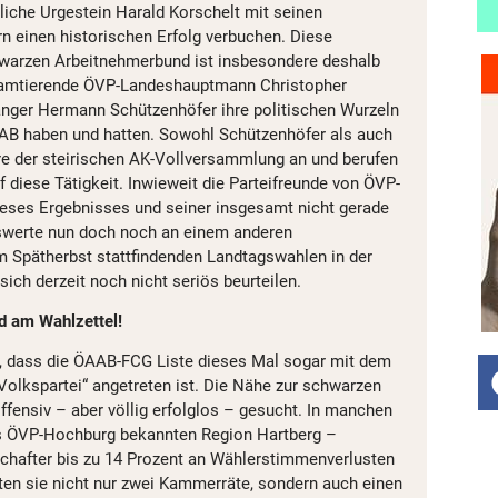
tliche Urgestein Harald Korschelt mit seinen
rn einen historischen Erfolg verbuchen. Diese
hwarzen Arbeitnehmerbund ist insbesondere deshalb
r amtierende ÖVP-Landeshauptmann Christopher
änger Hermann Schützenhöfer ihre politischen Wurzeln
AB haben und hatten. Sowohl Schützenhöfer als auch
re der steirischen AK-Vollversammlung an und berufen
 diese Tätigkeit. Inwieweit die Parteifreunde von ÖVP-
eses Ergebnisses und seiner insgesamt nicht gerade
swerte nun doch noch an einem anderen
im Spätherbst stattfindenden Landtagswahlen in der
sich derzeit noch nicht seriös beurteilen.
nd am Wahlzettel!
, dass die ÖAAB-FCG Liste dieses Mal sogar mit dem
olkspartei“ angetreten ist. Die Nähe zur schwarzen
fensiv – aber völlig erfolglos – gesucht. In manchen
als ÖVP-Hochburg bekannten Region Hartberg –
chafter bis zu 14 Prozent an Wählerstimmenverlusten
en sie nicht nur zwei Kammerräte, sondern auch einen