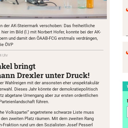
in der AK-Steiermark verschoben: Das freiheitliche
hier im Bild (l.) mit Norbert Hofer, konnte bei der AK-
obern und damit den ÖAAB-FCG erstmals verdrängen,
die ÖVP
4 Uhr
el bringt
nn Drexler unter Druck!
 der Wahlreigen mit der ansonsten eher unspektakulär
rwahl. Dieses Jahr könnte der demokratiepolitisch
z abgetane Urnengang aber zur ersten ordentlichen
 Parteienlandschaft führen.
he Volkspartei“ angetretene schwarze Liste muss
 den zweiten Platz räumen. Mit dem zweiten Rang
en-Fraktion rund um den Sozialisten Josef Pesserl