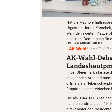
Hat die Machtverhältnisse 
Urgestein Harald Korschelt, 
Wahl den zweiten Platz er
eine klare Demütigung für 
Foto: Harald Korschelt Facebook
AK-Wahl
1. Mai 2024 / 09:2
AK-Wahl-Debak
Landeshautpma
In der Steiermark startete
ablaufenden Arbeiterkamme
oftmals als Nebenschauplat
Eruption in der steirischen
Die als „ÖAAB-FCG Steirisc
nämlich erstmals seit 1949
direkt hinter der Präsident