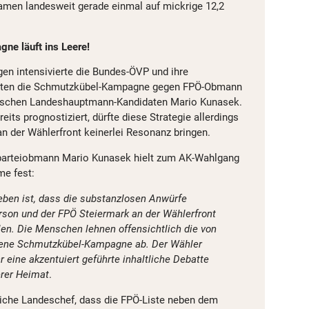
men landesweit gerade einmal auf mickrige 12,2
e läuft ins Leere!
gen intensivierte die Bundes-ÖVP und ihre
etten die Schmutzkübel-Kampagne gegen FPÖ-Obmann
irischen Landeshauptmann-Kandidaten Mario Kunasek.
eits prognostiziert, dürfte diese Strategie allerdings
an der Wählerfront keinerlei Resonanz bringen.
parteiobmann Mario Kunasek hielt zum AK-Wahlgang
me fest:
ben ist, dass die substanzlosen Anwürfe
son und der FPÖ Steiermark an der Wählerfront
len. Die Menschen lehnen offensichtlich die von
bene Schmutzkübel-Kampagne ab. Der Wähler
r eine akzentuiert geführte inhaltliche Debatte
erer Heimat
.
liche Landeschef, dass die FPÖ-Liste neben dem