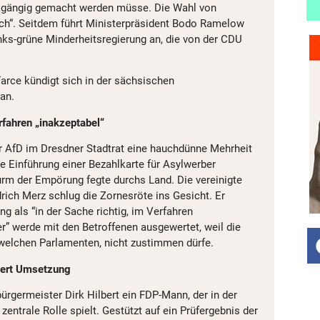
kgängig gemacht werden müsse. Die Wahl von
ch“. Seitdem führt Ministerpräsident Bodo Ramelow
inks-grüne Minderheitsregierung an, die von der CDU
arce kündigt sich in der sächsischen
an.
fahren „inakzeptabel“
r AfD im Dresdner Stadtrat eine hauchdünne Mehrheit
e Einführung einer Bezahlkarte für Asylwerber
rm der Empörung fegte durchs Land. Die vereinigte
rich Merz schlug die Zornesröte ins Gesicht. Er
g als “in der Sache richtig, im Verfahren
er” werde mit den Betroffenen ausgewertet, weil die
welchen Parlamenten, nicht zustimmen dürfe.
gert Umsetzung
ürgermeister Dirk Hilbert ein FDP-Mann, der in der
entrale Rolle spielt. Gestützt auf ein Prüfergebnis der