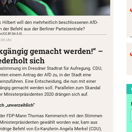
 Hilbert will den mehrheitlich beschlossenen AfD-
der Befehl aus der Berliner Parteizentrale?
s (CC BY SA 3.0)
:09 Uhr
kgängig gemacht werden!“ –
derholt sich
bstimmung im Dresdner Stadtrat für Aufregung. CDU,
ten einem Antrag der AfD zu, in der Stadt eine
einzuführen. Eine Entscheidung, die nun mit einer
ngig gemacht werden soll. Parallelen zum Skandal
r Ministerpräsidenten 2020 drängen sich auf.
h „unverzeihlich“
 der FDP-Mann Thomas Kemmerich mit den Stimmen
 Ministerpräsidenten gewählt worden war, kam aus
idrige Befehl von Ex-Kanzlerin Angela Merkel (CDU),