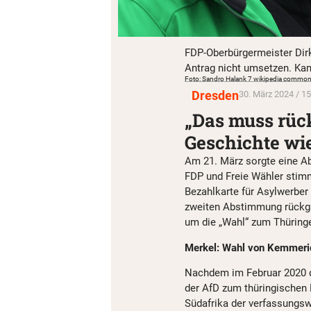
FDP-Oberbürgermeister Dirk
Antrag nicht umsetzen. Kam 
Foto: Sandro Halank 7 wikipedia common
Dresden
30. März 2024 / 15
„Das muss rüc
Geschichte wie
Am 21. März sorgte eine A
FDP und Freie Wähler stimm
Bezahlkarte für Asylwerber 
zweiten Abstimmung rückgä
um die „Wahl“ zum Thüringe
Merkel: Wahl von Kemmeric
Nachdem im Februar 2020
der AfD zum thüringischen
Südafrika der verfassungsw