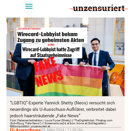
“LGBTIQ”-Experte Yannick Shetty (Neos) versucht sich
neuerdings als U-Ausschuss-Aufklärer, verbreitet dabei
jedoch haarsträubende „Fake News“
Foto: Parlamentsdirektion / Louis Frycer (Shetty) // TheDigitalArtist / Pixabay.com
(Schriftzug "Fake News") // Screensots oe24.at bzw. krone.at (Schlagzeilen) -
Bildomposition: unzensuriert.at
U-Ausschuss
25. März 2024 / 11:38 Uhr