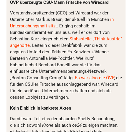
ÖVP überzeugte CSU-Mann Fritsche von Wirecard
Vorstandsvorsitzender (CEO) bei Wirecard war der
Österreicher Markus Braun, der aktuell in München
in
Untersuchungshaft sitzt
. Er ging deshalb im
Bundeskanzleramt ein uns aus, weil er der dort von
Sebastian Kurz eingerichteten
Stabsstelle „Think Austria“
angehörte
. Leiterin dieser Denkfabrik war die zum
engsten Umfeld des türkisen Ex-Kanzlers zählende
Beraterin Antonella Mei-Pochtler. Wie Kurz‘
Kabinettschef Bernhard Bonelli war sie für das
einflussreiche Unternehmensberatungs-Netzwerk
„Boston Consulting Group“ tätig.
Es war also die ÖVP
, die
für den CSUler Fritsche ausschlaggebend war, Wirecard
für ein seriöses Unternehmen zu halten und sich als
dessen Lobbyist zu verdingen.
Kein Einblick in konkrete Akten
Damit wäre Teil eins der absurden Shetty-Behauptung,
die sich sowohl
Krone
als auch
oe24
zu eigen machten,
widerlegt. Unter Innenminister Kickl wurde kein