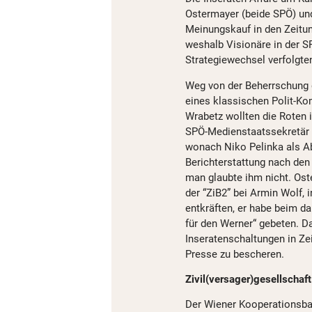
Ostermayer (beide SPÖ) un
Meinungskauf in den Zeitu
weshalb Visionäre in der S
Strategiewechsel verfolgte
Weg von der Beherrschung 
eines klassischen Polit-Ko
Wrabetz wollten die Roten
SPÖ-Medienstaatssekretär 
wonach Niko Pelinka als A
Berichterstattung nach den 
man glaubte ihm nicht. Oste
der “ZiB2” bei Armin Wolf, 
entkräften, er habe beim d
für den Werner“ gebeten. D
Inseratenschaltungen in Z
Presse zu bescheren.
Zivil(versager)gesellschaf
Der Wiener Kooperationsbal