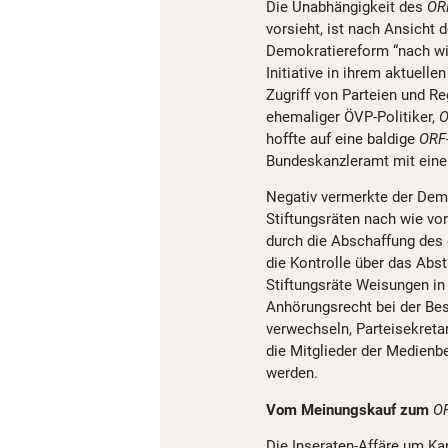
Die Unabhängigkeit des
OR
vorsieht, ist nach Ansicht 
Demokratiereform “nach wie
Initiative in ihrem aktuell
Zugriff von Parteien und Re
ehemaliger ÖVP-Politiker,
O
hoffte auf eine baldige
ORF
Bundeskanzleramt mit eine
Negativ vermerkte der Dem
Stiftungsräten nach wie vor 
durch die Abschaffung des
die Kontrolle über das Abs
Stiftungsräte Weisungen in
Anhörungsrecht bei der Be
verwechseln, Parteisekret
die Mitglieder der Medienb
werden.
Vom Meinungskauf zum
O
Die Inseraten-Affäre um K