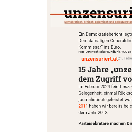
Ein Demokratiebericht legt
Dem damaligen Generaldirek
Kommissar“ ins Büro.
Foto: Österreichischer Rundfunk / (CC B
unzensuriert.at
21. Febe
15 Jahre „unze
dem Zugriff vo
Im Februar 2024 feiert
unze
Gelegenheit, einmal Rücksc
journalistisch geleistet wo
2011
haben wir bereits bel
dem Jahr 2012.
Parteisekretäre machen D