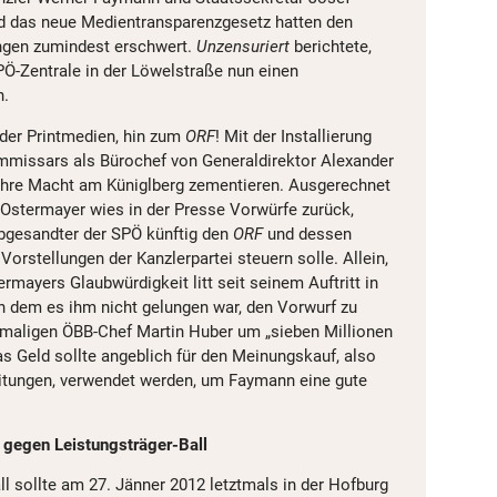
d das neue Medientransparenzgesetz hatten den
ngen zumindest erschwert.
Unzensuriert
berichtete,
PÖ-Zentrale in der Löwelstraße nun einen
n.
der Printmedien, hin zum
ORF
! Mit der Installierung
mmissars als Bürochef von Generaldirektor Alexander
 ihre Macht am Küniglberg zementieren. Ausgerechnet
Ostermayer wies in der Presse Vorwürfe zurück,
bgesandter der SPÖ künftig den
ORF
und dessen
Vorstellungen der Kanzlerpartei steuern solle. Allein,
rmayers Glaubwürdigkeit litt seit seinem Auftritt in
in dem es ihm nicht gelungen war, den Vorwurf zu
amaligen ÖBB-Chef Martin Huber um „sieben Millionen
as Geld sollte angeblich für den Meinungskauf, also
eitungen, verwendet werden, um Faymann eine gute
t gegen Leistungsträger-Ball
l sollte am 27. Jänner 2012 letztmals in der Hofburg