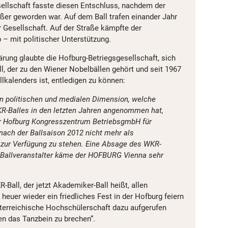
esellschaft fasste diesen Entschluss, nachdem der
ßer geworden war. Auf dem Ball trafen einander Jahr
r Gesellschaft. Auf der Straße kämpfte der
b – mit politischer Unterstützung.
ärung glaubte die Hofburg-Betriegsgesellschaft, sich
, der zu den Wiener Nobelbällen gehört und seit 1967
lkalenders ist, entledigen zu können:
en politischen und medialen Dimension, welche
R-Balles in den letzten Jahren angenommen hat,
r Hofburg Kongresszentrum BetriebsgmbH für
nach der Ballsaison 2012 nicht mehr als
 zur Verfügung zu stehen. Eine Absage des WKR-
 Ballveranstalter käme der HOFBURG Vienna sehr
-Ball, der jetzt Akademiker-Ball heißt, allen
euer wieder ein friedliches Fest in der Hofburg feiern
terreichische Hochschülerschaft dazu aufgerufen
en das Tanzbein zu brechen“.