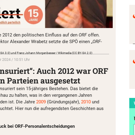
e 2012 den politischen Einfluss auf den
ORF
offen.
tor Alexander Wrabetz setzte die SPÖ einen „
ORF
-
Y-SA 3.0) und Franz Johann Morgenbesser / Wikimedia (CC BY-SA 2.0)
r 2024 / 10:51 Uhr
nsuriert“: Auch 2012 war ORF
n Parteien ausgesetzt
nsuriert
sein 15-jähriges Bestehen. Das bietet die
hau zu halten, was in den vergangenen Jahren
rden ist. Die Jahre
2009
(Gründungsjahr),
2010
und
euchtet. Hier nun die aufregendsten Geschichten aus
ruck bei ORF-Personalentscheidungen