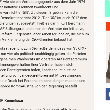
F
, wie sie ein Verfassungsgesetz aus dem Jahr 1974
der Initiative Mehrheitswahlrecht und
 vor nicht erfüllt”. Zu diesem Ergebnis kam die
en Demokratiebericht 2012. “Der
ORF
ist auch 2012 dem
gierungen ausgesetzt”, hieß es darin. Kurt Bergmann,
RF
-Stiftungsrat und einer der Vertreter der Initiative,
-Reform. Er gehörte jener Arbeitsgruppe an, die sich im
r Verkleinerung der
ORF
-Gremien befasst hat.
okratiebericht zum
ORF
außerdem, dass von 35
ORF
-
nur vier als politisch unabhängig gelten, die Parteien
 geheimen Wahlrechts im obersten Aufsichtsgremium
timmungsverhalten ihrer Vertreter haben, sich
 den Parteigremien holen, Landeshauptleute ihr
stellung von Landesdirektoren mit Mitbestimmung
ariate Druck bei Personalentscheidungen machen und
ehörde KommAustria von der Regierung bestellt
RF
-Kommissar
anzler Werner Faymann und Staatssekretär Josef