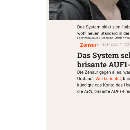
Das System bläst zum Halal
wohl neuen Standard in der
Foto: zensursula / Sebastian Bartels / wi
Zensur
8. Feber 2024 / 17:2
Das System sc
brisante AUF1
Die Zensur gegen alles, was
Urständ’.
Wie berichtet
, kn
kündigte das Konto des
Hei
die
APA
, brisante
AUF1
-Pr