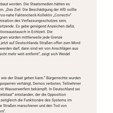
ebaut worden. Die Staatsmedien hätten es
. „Das Ziel: Die Beschädigung der AfD sollte
ros-nahe Faktencheck-Kollektiv „Correctiv“
nisation des Verfassungsschutzes sein,
sitzende. Es gebe genügend Anzeichen dafür,
tionsaustausch in Echtzeit. Die
nen würden mittlerweile jede Grenze
 jetzt auf Deutschlands Straßen offen zum Mord
 werden darf, dann sind wir von Anschlägen aus
icht mehr weit entfernt“, zeigt sich Weidel
, wie der Staat gehen kann.“ Bürgerrechte wurden
gssperren verhängt, Demos verboten, Teilnehmer
mit Wasserwerfern bekämpft. In Deutschland sei
zelstaat“ entstanden, der die Opposition
zeitgleich die Funktionäre des Systems im
die Straßen marschieren und den Tod von
rn“.