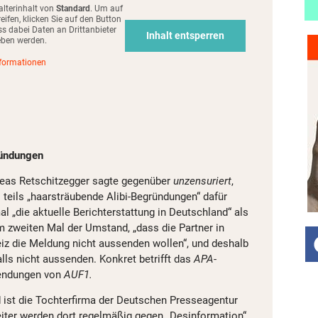
alterinhalt von
Standard
. Um auf
eifen, klicken Sie auf den Button
ss dabei Daten an Drittanbieter
Inhalt entsperren
eben werden.
nformationen
ründungen
reas Retschitzegger sagte gegenüber
unzensuriert
,
A
teils „haarsträubende Alibi-Begründungen“ dafür
 „die aktuelle Berichterstattung in Deutschland“ als
 zweiten Mal der Umstand, „dass die Partner in
z die Meldung nicht aussenden wollen“, und deshalb
lls nicht aussenden. Konkret betrifft das
APA
-
endungen von
AUF1.
d ist die Tochterfirma der Deutschen Presseagentur
beiter werden dort regelmäßig gegen „Desinformation“