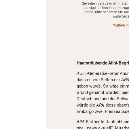
Sie sehen gerade einen Platzh
den eigentlichen Inhalt zuzugr
unten. Bitte beachten Sie, da
weitergeg
Weitere I
Haarsträubende Alibi-Beg
AUF1-
Generalsekretär And
dass es von Seiten der
AP
geben würde. So wäre einmal
Grund genannt worden, beim
Deutschland und der Schwei
würde die
APA
diese ebenfa
Embargo zwei Presseauss
APA
-Partner in Deutschlan
dpa
, „news aktuell“. Mitar