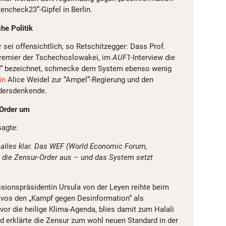
tencheck23”-Gipfel in Berlin.
he Politik
sei offensichtlich, so Retschitzegger: Dass Prof.
Premier der Tschechoslowakei, im
AUF1
-Interview die
ich“ bezeichnet, schmecke dem System ebenso wenig
in
Alice Weidel zur “Ampel”-Regierung und den
dersdenkende.
Order um
sagte:
t alles klar. Das WEF (World Economic Forum,
r die Zensur-Order aus – und das System setzt
ionspräsidentin Ursula von der Leyen reihte beim
avos den „Kampf gegen Desinformation“ als
r vor die heilige Klima-Agenda, blies damit zum Halali
nd erklärte die Zensur zum wohl neuen Standard in der