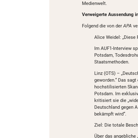
Medienwelt.
Verweigerte Aussendung im
Folgend die von der
APA
ve
Alice Weidel: „Diese
Im AUF1-Interview spr
Potsdam, Todesdrohun
Staatsmethoden.
Linz (OTS) – „Deutsc
geworden.“ Das sagt 
hochstilisierten Ska
Potsdam. Im exklusiv
kritisiert sie die „wi
Deutschland gegen A
bekämpft wird“.
Ziel: Die totale Besc
Über das angebliche 