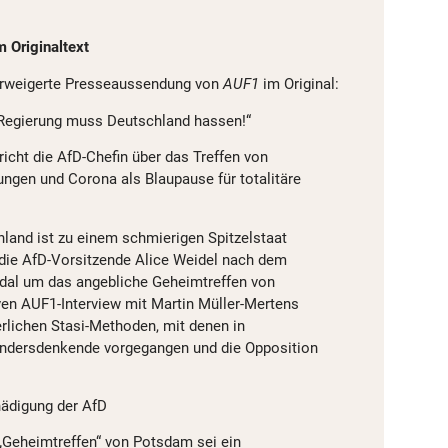
 Originaltext
rweigerte Presseaussendung von
AUF1
im Original:
 Regierung muss Deutschland hassen!“
icht die AfD-Chefin über das Treffen von
gen und Corona als Blaupause für totalitäre
hland ist zu einem schmierigen Spitzelstaat
die AfD-Vorsitzende Alice Weidel nach dem
ndal um das angebliche Geheimtreffen von
en AUF1-Interview mit Martin Müller-Mertens
derlichen Stasi-Methoden, mit denen in
ndersdenkende vorgegangen und die Opposition
hädigung der AfD
„Geheimtreffen“ von Potsdam sei ein