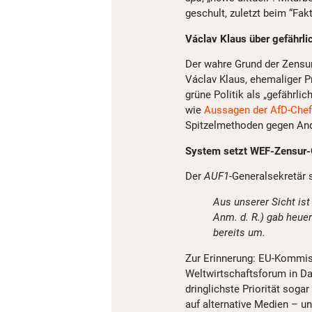
geschult, zuletzt beim “Fak
Václav Klaus über gefährlic
Der wahre Grund der Zensur 
Václav Klaus, ehemaliger 
grüne Politik als „gefährl
wie
Aussagen der AfD-Chef
Spitzelmethoden gegen An
System setzt WEF-Zensur-
Der
AUF1
-Generalsekretär 
Aus unserer Sicht is
Anm. d. R.) gab heue
bereits um.
Zur Erinnerung: EU-Kommiss
Weltwirtschaftsforum in D
dringlichste Priorität soga
auf alternative Medien – u