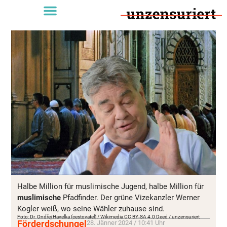
Halbe Million für muslimische Jugend, halbe Million für
muslimische
Pfadfinder. Der grüne Vizekanzler Werner
Kogler weiß, wo seine Wähler zuhause sind.
Foto: Dr. Ondřej Havelka (cestovatel) / Wikimedia CC BY-SA 4.0 Deed / unzensuriert
Förderdschungel
28. Jänner 2024 / 10:41 Uhr