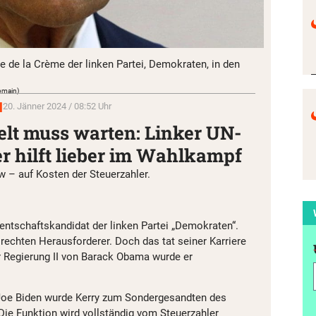
e de la Crème der linken Partei, Demokraten, in den
omain)
l
20. Jänner 2024 / 08:52 Uhr
elt muss warten: Linker UN-
r hilft lieber im Wahlkampf
w – auf Kosten der Steuerzahler.
entschaftskandidat der linken Partei „Demokraten“.
rechten Herausforderer. Doch das tat seiner Karriere
r Regierung II von Barack Obama wurde er
 Joe Biden wurde Kerry zum Sondergesandten des
Die Funktion wird vollständig vom Steuerzahler