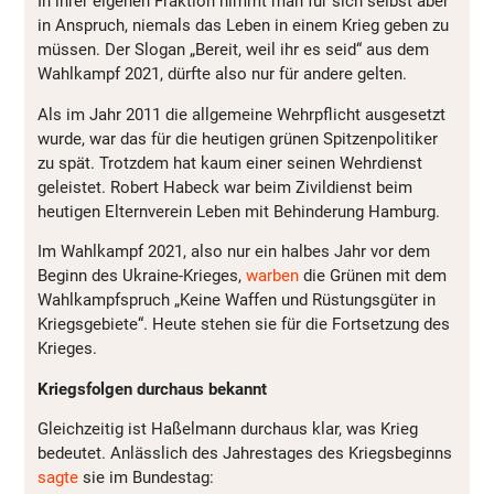
In ihrer eigenen Fraktion nimmt man für sich selbst aber
in Anspruch, niemals das Leben in einem Krieg geben zu
müssen. Der Slogan „Bereit, weil ihr es seid“ aus dem
Wahlkampf 2021, dürfte also nur für andere gelten.
Als im Jahr 2011 die allgemeine Wehrpflicht ausgesetzt
wurde, war das für die heutigen grünen Spitzenpolitiker
zu spät. Trotzdem hat kaum einer seinen Wehrdienst
geleistet. Robert Habeck war beim Zivildienst beim
heutigen Elternverein Leben mit Behinderung Hamburg.
Im Wahlkampf 2021, also nur ein halbes Jahr vor dem
Beginn des Ukraine-Krieges,
warben
die Grünen mit dem
Wahlkampfspruch „Keine Waffen und Rüstungsgüter in
Kriegsgebiete“. Heute stehen sie für die Fortsetzung des
Krieges.
Kriegsfolgen durchaus bekannt
Gleichzeitig ist Haßelmann durchaus klar, was Krieg
bedeutet. Anlässlich des Jahrestages des Kriegsbeginns
sagte
sie im Bundestag: