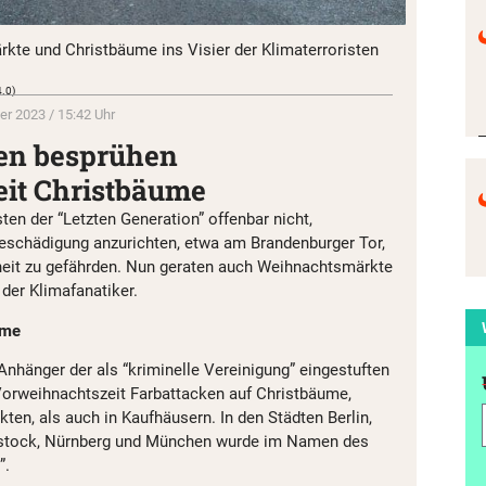
te und Christbäume ins Visier der Klimaterroristen
4.0)
r 2023 / 15:42 Uhr
ten besprühen
it Christbäume
ten der “Letzten Generation” offenbar nicht,
schädigung anzurichten, etwa am Brandenburger Tor,
rheit zu gefährden. Nun geraten auch Weihnachtsmärkte
der Klimafanatiker.
ume
Anhänger der als “kriminelle Vereinigung” eingestuften
Vorweihnachtszeit Farbattacken auf Christbäume,
en, als auch in Kaufhäusern. In den Städten Berlin,
 Rostock, Nürnberg und München wurde im Namen des
”.