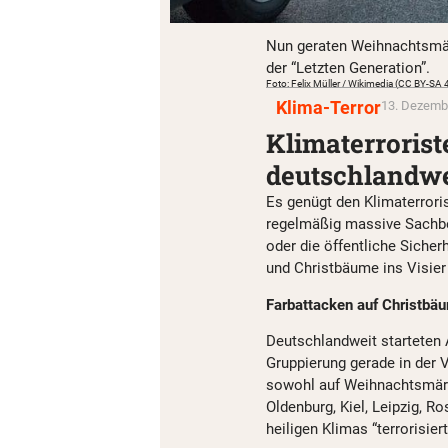
Nun geraten Weihnachtsmärk
der “Letzten Generation”.
Foto: Felix Müller / Wikimedia (CC BY-SA 
Klima-Terror
13. Dezembe
Klimaterroris
deutschlandwe
Es genügt den Klimaterroris
regelmäßig massive Sachbe
oder die öffentliche Siche
und Christbäume ins Visier 
Farbattacken auf Christbä
Deutschlandweit starteten 
Gruppierung gerade in der 
sowohl auf Weihnachtsmärkt
Oldenburg, Kiel, Leipzig,
heiligen Klimas “terrorisiert