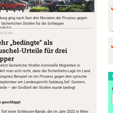
burg ging nach fast drei Monaten der Prozess gegen
 lächerlichen Strafen für die Schlepper.
CC-BY-3.0)
15:22 Uhr
hr „bedingte“ als
schel-Urteile für drei
epper
lch lächerliche Strafen kriminelle Migranten in
ert man sich nicht, dass die Sicherheits-Lage im Land
üngstes Beispiel ist ein Prozess gegen drei syrische
 September am Landesgericht Salzburg lief. Gestern,
teile – der Großteil der Strafen wurde bedingt
o geschleppt
Teil einer Schleuser-Bande, die im Jahr 2022 in Wien