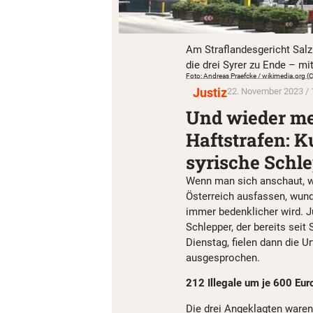
Am Straflandesgericht Salz
die drei Syrer zu Ende – mit
Foto: Andreas Praefcke / wikimedia.org (
Justiz
22. November 2023 / 
Und wieder me
Haftstrafen: Ku
syrische Schl
Wenn man sich anschaut, we
Österreich ausfassen, wund
immer bedenklicher wird. J
Schlepper, der bereits seit
Dienstag, fielen dann die Ur
ausgesprochen.
212 Illegale um je 600 Eur
Die drei Angeklagten waren 