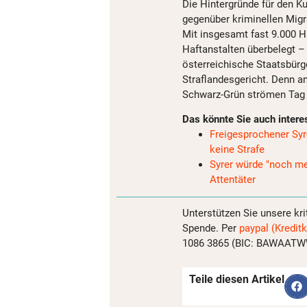
Die Hintergründe für den K
gegenüber kriminellen Migr
Mit insgesamt fast 9.000 H
Haftanstalten überbelegt –
österreichische Staatsbürge
Straflandesgericht. Denn a
Schwarz-Grün strömen Tag f
Das könnte Sie auch intere
Freigesprochener Syre
keine Strafe
Syrer würde "noch me
Attentäter
Unterstützen Sie unsere kri
Spende. Per
paypal (Kreditk
1086 3865 (BIC: BAWAATWW)
Teile diesen Artikel