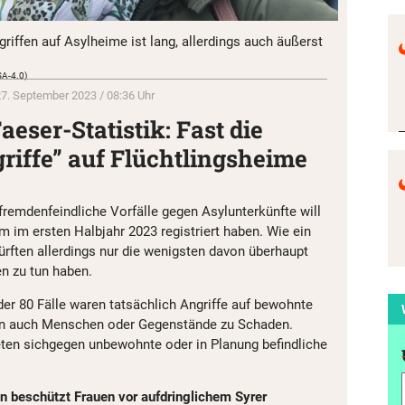
iffen auf Asylheime ist lang, allerdings auch äußerst
SA-4.0)
7. September 2023 / 08:36 Uhr
eser-Statistik: Fast die
griffe” auf Flüchtlingsheime
fremdenfeindliche Vorfälle gegen Asylunterkünfte will
 im ersten Halbjahr 2023 registriert haben. Wie ein
dürften allerdings nur die wenigsten davon überhaupt
n zu tun haben.
der 80 Fälle waren tatsächlich Angriffe auf bewohnte
en auch Menschen oder Gegenstände zu Schaden.
eten sichgegen unbewohnte oder in Planung befindliche
nn beschützt Frauen vor aufdringlichem Syrer