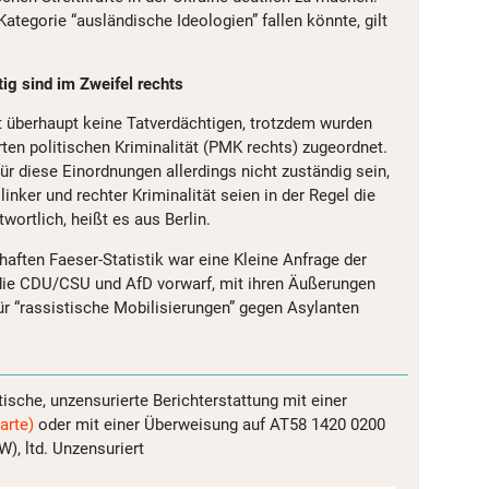
Kategorie “ausländische Ideologien” fallen könnte, gilt
ig sind im Zweifel rechts
st überhaupt keine Tatverdächtigen, trotzdem wurden
erten politischen Kriminalität (PMK rechts) zugeordnet.
ür diese Einordnungen allerdings nicht zuständig sein,
inker und rechter Kriminalität seien in der Regel die
ortlich, heißt es aus Berlin.
haften Faeser-Statistik war eine Kleine Anfrage der
 die CDU/CSU und AfD vorwarf, mit ihren Äußerungen
r “rassistische Mobilisierungen” gegen Asylanten
tische, unzensurierte Berichterstattung mit einer
arte)
oder mit einer Überweisung auf AT58 1420 0200
, ltd. Unzensuriert