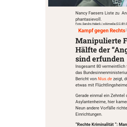
Nancy Faesers Liste zu Angr
phantasievoll.
Foto: Sandro Halank / wikimedia (CC-BY-
Kampf gegen Rechts
2
Manipulierte Fa
Hälfte der “An
sind erfunden
Insgesamt 80 vermeintlich 
das Bundesinnenministerium
Bericht von
Nius.de
zeigt, 
etwas mit Flüchtlingsheime
Gerade einmal ein Zehntel 
Asylantenheime, hier kam
Neun andere Vorfälle richt
Einrichtungen.
“Rechte Kriminalität “: Ma