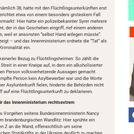
 nämlich 38, hatte mit den Flüchtlingsunterkünften erst
erichtet etwa von einem besonders groteskem Fall
rmarkt: Hier hatte ein polizeibekannter Syrer mehrere
nt, der in das Geschehen eingriff, rief einem anderen
en, weil er ansonsten “selbst Hand anlegen müsste”.
igt – und das Innenministerium ordnete die “Tat” als
Kriminalität ein.
inerlei Bezug zu Flüchtlingsheimen: So zählt die
Streit in einer Kneipe auf, in dem ein alkoholisierter
ren Person volksverhetzende Aussagen gemacht
impfte Person kein Asylbewerber war und die Worte
ner Asylunterkunft fielen, hinderte die Behörden nicht
ff auf eine Flüchtlingsunterkunft zu deklarieren.
ür das Innenministerium rechtsextrem
hes Vorgehen seitens Bundesinnenministerin Nancy
dem brandenburgischen Wandlitz: Hier sprühte ein
n Z an die Wand, offensichtlich um seine
schen Streitkräfte in der Ukraine deutlich zu machen.