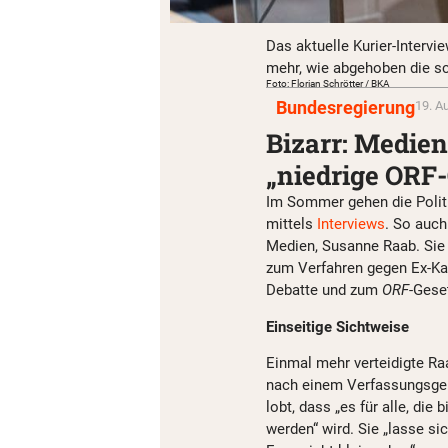
Das aktuelle Kurier-Interv
mehr, wie abgehoben die sc
Foto: Florian Schrötter / BKA
Bundesregierung
19. A
Bizarr: Medien
„niedrige ORF-
Im Sommer gehen die Politi
mittels
Interviews
. So auch
Medien, Susanne Raab. Sie
zum Verfahren gegen Ex-Kan
Debatte und zum
ORF
-Gese
Einseitige Sichtweise
Einmal mehr verteidigte Ra
nach einem Verfassungsger
lobt, dass „es für alle, die
werden“ wird. Sie „lasse si