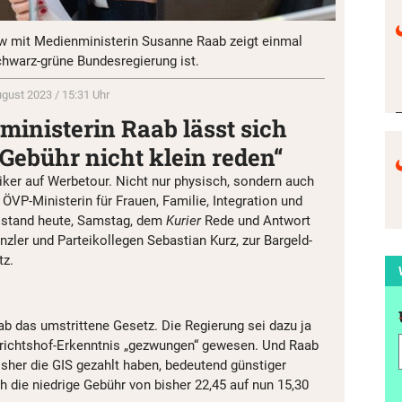
iew mit Medienministerin Susanne Raab zeigt einmal
hwarz-grüne Bundesregierung ist.
ugust 2023 / 15:31 Uhr
ministerin Raab lässt sich
Gebühr nicht klein reden“
ker auf Werbetour. Nicht nur physisch, sondern auch
 ÖVP-Ministerin für Frauen, Familie, Integration und
 stand heute, Samstag, dem
Kurier
Rede und Antwort
zler und Parteikollegen Sebastian Kurz, zur Bargeld-
tz.
ab das umstrittene Gesetz. Die Regierung sei dazu ja
ichtshof-Erkenntnis „gezwungen“ gewesen. Und Raab
 bisher die GIS gezahlt haben, bedeutend günstiger
ch die niedrige Gebühr von bisher 22,45 auf nun 15,30