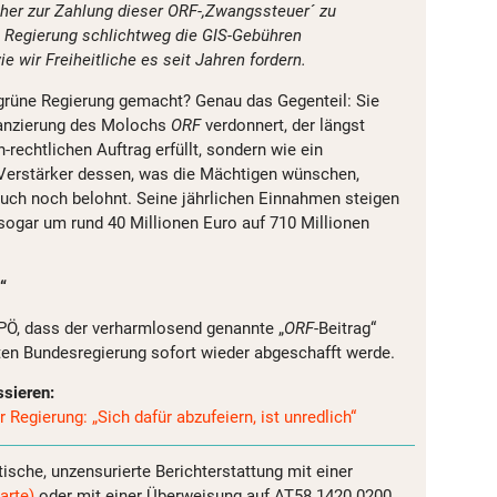
cher zur Zahlung dieser ORF-,Zwangssteuer´ zu
ie Regierung schlichtweg die GIS-Gebühren
e wir Freiheitliche es seit Jahren fordern.
grüne Regierung gemacht? Genau das Gegenteil: Sie
nanzierung des Molochs
ORF
verdonnert, der längst
-rechtlichen Auftrag erfüllt, sondern wie ein
Verstärker dessen, was die Mächtigen wünschen,
uch noch belohnt. Seine jährlichen Einnahmen steigen
sogar um rund 40 Millionen Euro auf 710 Millionen
“
PÖ, dass der verharmlosend genannte „
ORF
-Beitrag“
hrten Bundesregierung sofort wieder abgeschafft werde.
ssieren:
 Regierung: „Sich dafür abzufeiern, ist unredlich“
tische, unzensurierte Berichterstattung mit einer
arte)
oder mit einer Überweisung auf AT58 1420 0200