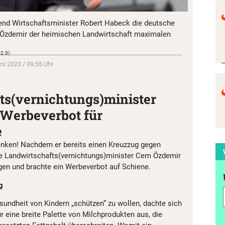
end Wirtschaftsminister Robert Habeck die deutsche
em Özdemir der heimischen Landwirtschaft maximalen
 2.0)
uni 2023 / 09:55 Uhr
ts(vernichtungs)minister
 Werbeverbot für
e
enken! Nachdem er bereits einen Kreuzzug gegen
rüne Landwirtschafts(vernichtungs)minister Cem Özdemir
en und brachte ein Werbeverbot auf Schiene.
g
undheit von Kindern „schützen“ zu wollen, dachte sich
 eine breite Palette von Milchprodukten aus, die