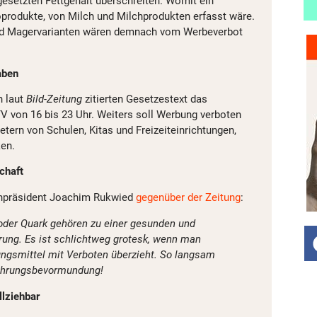
ngesetzten Fettgehalt überschreiten. Womit ein
ioprodukte, von Milch und Milchprodukten erfasst wäre.
und Magervarianten wären demnach vom Werbeverbot
aben
h laut
Bild-Zeitung
zitierten Gesetzestext das
V von 16 bis 23 Uhr. Weiters soll Werbung verboten
tern von Schulen, Kitas und Freizeiteinrichtungen,
en.
chaft
rnpräsident Joachim Rukwied
gegenüber der Zeitung
:
 oder Quark gehören zu einer gesunden und
ng. Es ist schlichtweg grotesk, wenn man
ungsmittel mit Verboten überzieht. So langsam
nährungsbevormundung!
lziehbar