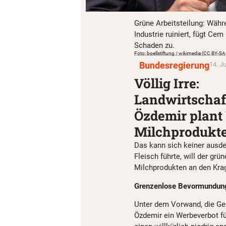
Grüne Arbeitsteilung: Währ
Industrie ruiniert, fügt C
Schaden zu.
Foto: boellstiftung / wikimedia (CC BY-SA
Bundesregierung
14. J
Völlig Irre:
Landwirtschaf
Özdemir plant
Milchprodukt
Das kann sich keiner ausd
Fleisch führte, will der g
Milchprodukten an den Krag
Grenzenlose Bevormundun
Unter dem Vorwand, die Ges
Özdemir ein Werbeverbot für