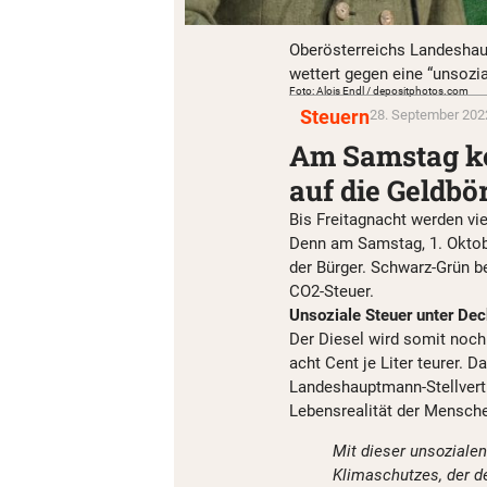
Oberösterreichs Landeshau
wettert gegen eine “unsozi
Foto: Alois Endl / depositphotos.com
Steuern
28. September 2022
Am Samstag k
auf die Geldbö
Bis Freitagnacht werden vie
Denn am Samstag, 1. Oktob
der Bürger. Schwarz-Grün be
CO2-Steuer.
Unsoziale Steuer unter De
Der Diesel wird somit noc
acht Cent je Liter teurer. 
Landeshauptmann-Stellvertr
Lebensrealität der Mensche
Mit dieser unsoziale
Klimaschutzes, der de