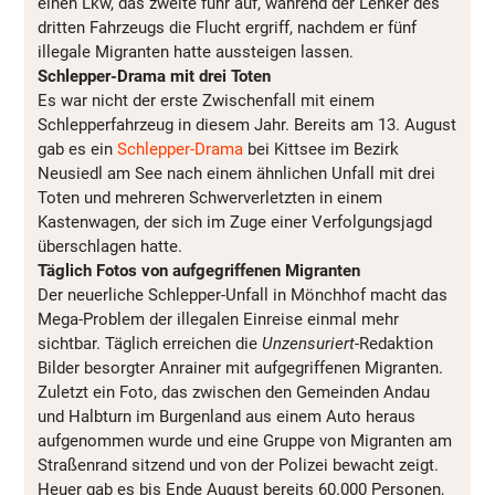
einen Lkw, das zweite fuhr auf, während der Lenker des
dritten Fahrzeugs die Flucht ergriff, nachdem er fünf
illegale Migranten hatte aussteigen lassen.
Schlepper-Drama mit drei Toten
Es war nicht der erste Zwischenfall mit einem
Schlepperfahrzeug in diesem Jahr. Bereits am 13. August
gab es ein
Schlepper-Drama
bei Kittsee im Bezirk
Neusiedl am See nach einem ähnlichen Unfall mit drei
Toten und mehreren Schwerverletzten in einem
Kastenwagen, der sich im Zuge einer Verfolgungsjagd
überschlagen hatte.
Täglich Fotos von aufgegriffenen Migranten
Der neuerliche Schlepper-Unfall in Mönchhof macht das
Mega-Problem der illegalen Einreise einmal mehr
sichtbar. Täglich erreichen die
Unzensuriert
-Redaktion
Bilder besorgter Anrainer mit aufgegriffenen Migranten.
Zuletzt ein Foto, das zwischen den Gemeinden Andau
und Halbturn im Burgenland aus einem Auto heraus
aufgenommen wurde und eine Gruppe von Migranten am
Straßenrand sitzend und von der Polizei bewacht zeigt.
Heuer gab es bis Ende August bereits 60.000 Personen,