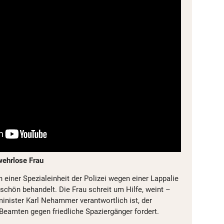
wehrlose Frau
 einer Spezialeinheit der Polizei wegen einer Lappalie
schön behandelt. Die Frau schreit um Hilfe, weint –
minister Karl Nehammer verantwortlich ist, der
 Beamten gegen friedliche Spaziergänger fordert.