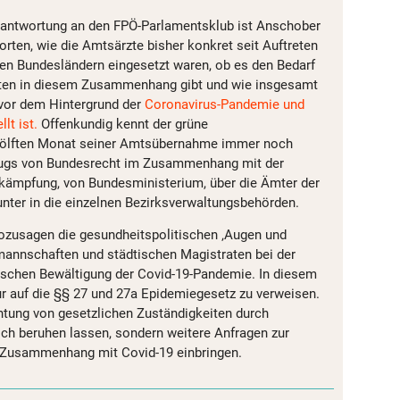
beantwortung an den FPÖ-Parlamentsklub ist Anschober
orten, wie die Amtsärzte bisher konkret seit Auftreten
nen Bundesländern eingesetzt waren, ob es den Bedarf
ten in diesem Zusammenhang gibt und wie insgesamt
 vor dem Hintergrund der
Coronavirus-Pandemie und
lt ist.
Offenkundig kennt der grüne
wölften Monat seiner Amtsübernahme immer noch
lzugs von Bundesrecht im Zusammenhang mit der
ämpfung, von Bundesministerium, über die Ämter der
unter in die einzelnen Bezirksverwaltungsbehörden.
ozusagen die gesundheitspolitischen ‚Augen und
mannschaften und städtischen Magistraten bei der
ischen Bewältigung der Covid-19-Pandemie. In diesem
 auf die §§ 27 und 27a Epidemiegesetz zu verweisen.
tung von gesetzlichen Zuständigkeiten durch
ich beruhen lassen, sondern weitere Anfragen zur
m Zusammenhang mit Covid-19 einbringen.