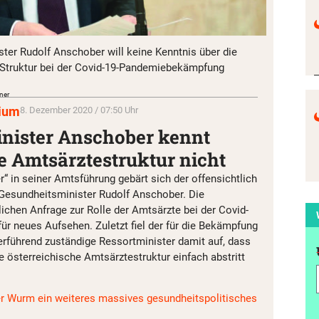
ter Rudolf Anschober will keine Kenntnis über die
-Struktur bei der Covid-19-Pandemiebekämpfung
ner
rium
8. Dezember 2020 / 07:50 Uhr
nister Anschober kennt
e Amtsärztestruktur nicht
r“ in seiner Amtsführung gebärt sich der offensichtlich
Gesundheitsminister Rudolf Anschober. Die
lichen Anfrage zur Rolle der Amtsärzte bei der Covid-
ür neues Aufsehen. Zuletzt fiel der für die Bekämpfung
rführend zuständige Ressortminister damit auf, dass
ie österreichische Amtsärztestruktur einfach abstritt
r Wurm ein weiteres massives gesundheitspolitisches