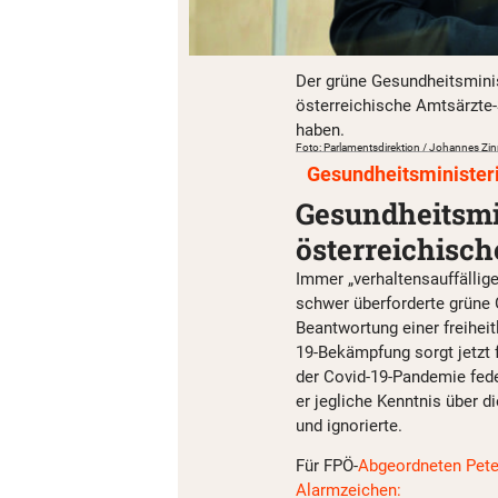
Der grüne Gesundheitsminis
österreichische Amtsärzte
haben.
Foto: Parlamentsdirektion / Johannes Zin
Gesundheitsministe
Gesundheitsmi
österreichisch
Immer „verhaltensauffällige
schwer überforderte grüne 
Beantwortung einer freiheit
19-Bekämpfung sorgt jetzt f
der Covid-19-Pandemie fede
er jegliche Kenntnis über d
und ignorierte.
Für FPÖ-
Abgeordneten Pete
Alarmzeichen: